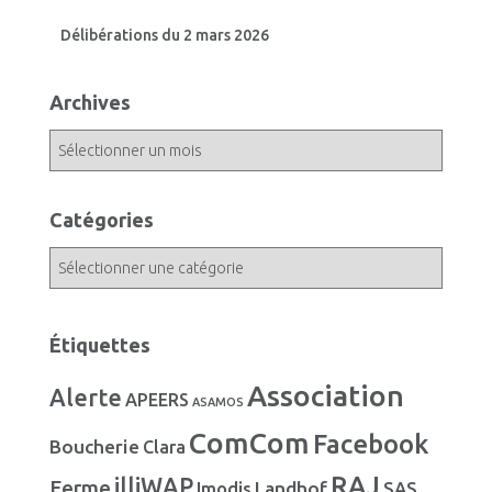
Délibérations du 2 mars 2026
Archives
A
r
c
h
Catégories
i
C
v
a
e
t
s
é
Étiquettes
g
o
Association
Alerte
APEERS
r
ASAMOS
i
ComCom
Facebook
Boucherie
Clara
e
s
RAJ
illiWAP
Ferme
Landhof
Imodis
SAS