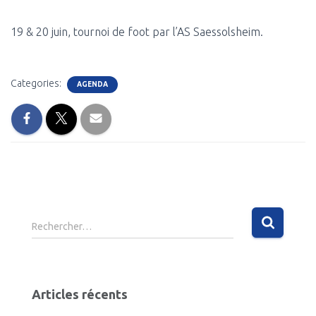
19 & 20 juin, tournoi de foot par l’AS Saessolsheim.
Categories:
AGENDA
R
Rechercher…
e
c
h
e
Articles récents
r
c