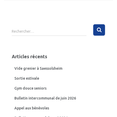
R
Rechercher…
e
c
h
e
Articles récents
r
c
Vide grenier à Saessolsheim
h
e
Sortie estivale
r
Gym douce seniors
:
Bulletin intercommunal de juin 2026
Appel aux bénévoles