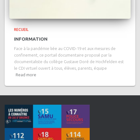
RECUEIL
INFORMATION
Face à la pandémie liée au COVID-19 et aux mesures de
confinement, ce portail documentaire proposé par la
documentaliste du collège Gustave Doré de Hochfelden est
le CDI virtuel ouvert à tous, élèves, parents, équipe
Read more