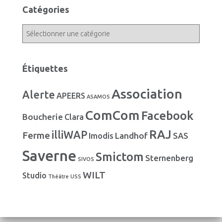
h
Catégories
i
v
C
e
a
s
t
é
Étiquettes
g
o
Association
Alerte
r
APEERS
ASAMOS
i
ComCom
Facebook
Boucherie
e
Clara
s
RAJ
illiWAP
Ferme
Landhof
Imodis
SAS
Saverne
Smictom
Sternenberg
SIVOS
WILT
Studio
Théâtre
USS