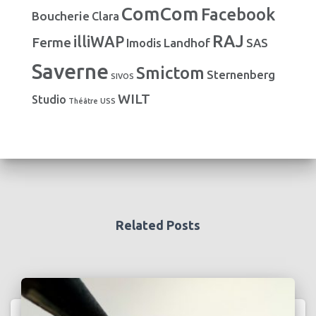
i
ComCom
Facebook
Boucherie
e
Clara
s
RAJ
illiWAP
Ferme
Landhof
Imodis
SAS
Saverne
Smictom
Sternenberg
SIVOS
WILT
Studio
Théâtre
USS
Related Posts