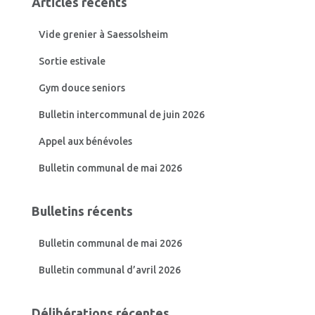
Articles récents
r
c
Vide grenier à Saessolsheim
h
e
Sortie estivale
r
Gym douce seniors
:
Bulletin intercommunal de juin 2026
Appel aux bénévoles
Bulletin communal de mai 2026
Bulletins récents
Bulletin communal de mai 2026
Bulletin communal d’avril 2026
Délibérations récentes