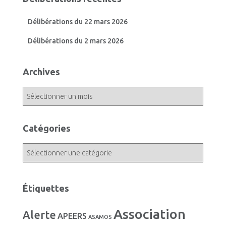
Délibérations du 22 mars 2026
Délibérations du 2 mars 2026
Archives
A
r
c
h
Catégories
i
v
C
e
a
s
t
é
Étiquettes
g
o
Association
Alerte
r
APEERS
ASAMOS