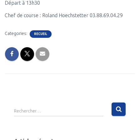
Départ à 13h30
Chef de course : Roland Hoechstetter 03.88.69.04.29
Categories:
RECUEIL
R
Rechercher…
e
c
h
e