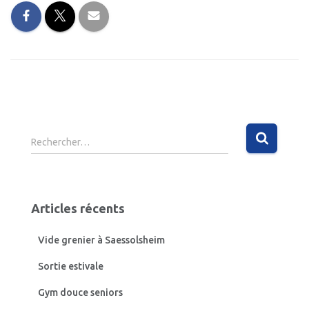
R
Rechercher…
e
c
h
e
Articles récents
r
c
Vide grenier à Saessolsheim
h
e
Sortie estivale
r
Gym douce seniors
: