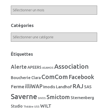
A
r
c
h
Catégories
i
v
C
e
a
s
t
é
Étiquettes
g
o
Association
Alerte
r
APEERS
ASAMOS
i
ComCom
Facebook
Boucherie
e
Clara
s
RAJ
illiWAP
Ferme
Landhof
Imodis
SAS
Saverne
Smictom
Sternenberg
SIVOS
WILT
Studio
Théâtre
USS