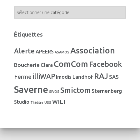
i
v
C
e
a
s
t
é
Étiquettes
g
o
Association
Alerte
r
APEERS
ASAMOS
i
ComCom
Facebook
Boucherie
e
Clara
s
RAJ
illiWAP
Ferme
Landhof
Imodis
SAS
Saverne
Smictom
Sternenberg
SIVOS
WILT
Studio
Théâtre
USS