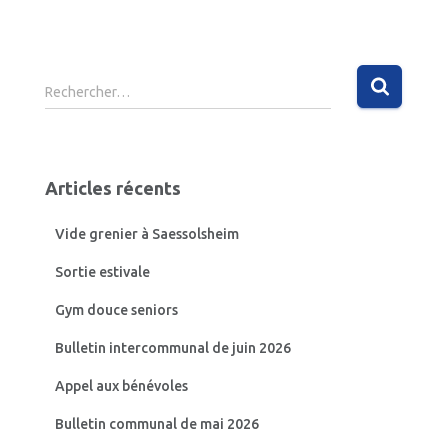
R
Rechercher…
e
c
h
e
Articles récents
r
c
Vide grenier à Saessolsheim
h
e
Sortie estivale
r
Gym douce seniors
:
Bulletin intercommunal de juin 2026
Appel aux bénévoles
Bulletin communal de mai 2026