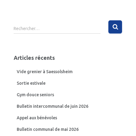
R
Rechercher…
e
c
h
e
Articles récents
r
c
Vide grenier à Saessolsheim
h
e
Sortie estivale
r
Gym douce seniors
:
Bulletin intercommunal de juin 2026
Appel aux bénévoles
Bulletin communal de mai 2026