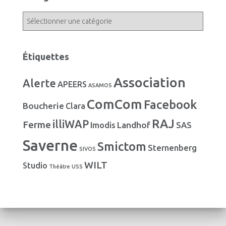
i
v
C
e
a
s
t
é
Étiquettes
g
o
Association
Alerte
r
APEERS
ASAMOS
i
ComCom
Facebook
Boucherie
e
Clara
s
RAJ
illiWAP
Ferme
Landhof
Imodis
SAS
Saverne
Smictom
Sternenberg
SIVOS
WILT
Studio
Théâtre
USS