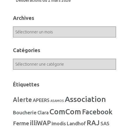
Délibérations du 2 mars 2026
Archives
A
r
c
h
Catégories
i
v
C
e
a
s
t
é
Étiquettes
g
o
Association
Alerte
r
APEERS
ASAMOS
i
ComCom
Facebook
Boucherie
e
Clara
s
RAJ
illiWAP
Ferme
Landhof
Imodis
SAS