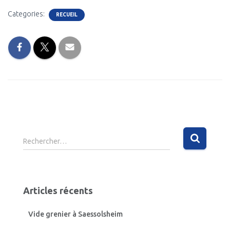
Categories:
RECUEIL
R
Rechercher…
e
c
h
e
Articles récents
r
c
Vide grenier à Saessolsheim
h
e