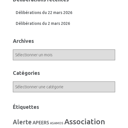
Délibérations du 22 mars 2026
Délibérations du 2 mars 2026
Archives
A
r
c
h
Catégories
i
v
C
e
a
s
t
é
Étiquettes
g
o
Association
Alerte
r
APEERS
ASAMOS