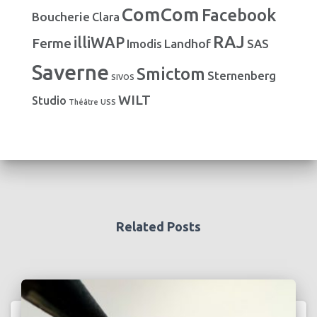
i
ComCom
Facebook
Boucherie
e
Clara
s
RAJ
illiWAP
Ferme
Landhof
Imodis
SAS
Saverne
Smictom
Sternenberg
SIVOS
WILT
Studio
Théâtre
USS
Related Posts