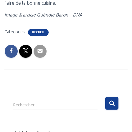
faire de la bonne cuisine.
Image & article Guénolé Baron – DNA
Categories:
RECUEIL
R
Rechercher…
e
c
h
e