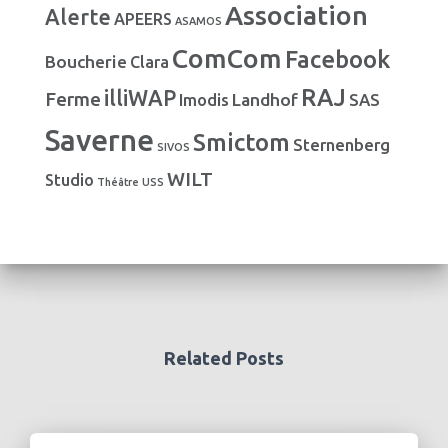
Association
Alerte
r
APEERS
ASAMOS
i
ComCom
Facebook
Boucherie
e
Clara
s
RAJ
illiWAP
Ferme
Landhof
Imodis
SAS
Saverne
Smictom
Sternenberg
SIVOS
WILT
Studio
Théâtre
USS
Related Posts