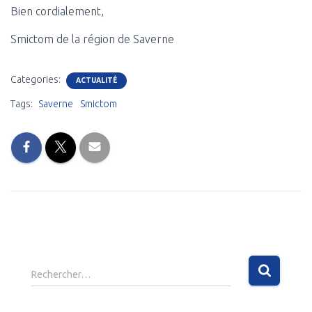
Bien cordialement,
Smictom de la région de Saverne
Categories:
ACTUALITÉ
Tags:
Saverne
Smictom
R
Rechercher…
e
c