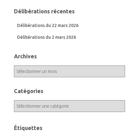
Délibérations récentes
Délibérations du 22 mars 2026
Délibérations du 2 mars 2026
Archives
A
r
c
h
Catégories
i
v
C
e
a
s
t
é
Étiquettes
g
o