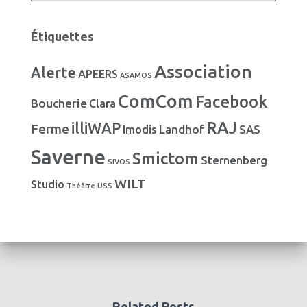
s
t
é
Étiquettes
g
o
Association
Alerte
r
APEERS
ASAMOS
i
ComCom
Facebook
Boucherie
e
Clara
s
RAJ
illiWAP
Ferme
Landhof
Imodis
SAS
Saverne
Smictom
Sternenberg
SIVOS
WILT
Studio
Théâtre
USS
Related Posts