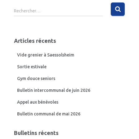
R
Rechercher…
e
c
h
e
Articles récents
r
c
Vide grenier à Saessolsheim
h
e
Sortie estivale
r
Gym douce seniors
:
Bulletin intercommunal de juin 2026
Appel aux bénévoles
Bulletin communal de mai 2026
Bulletins récents