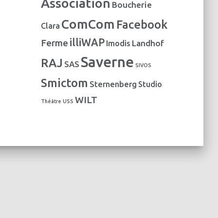
Association
Boucherie
e
s
ComCom
Facebook
Clara
illiWAP
Ferme
Landhof
Imodis
Saverne
RAJ
SAS
SIVOS
Smictom
Sternenberg
Studio
WILT
Théâtre
USS