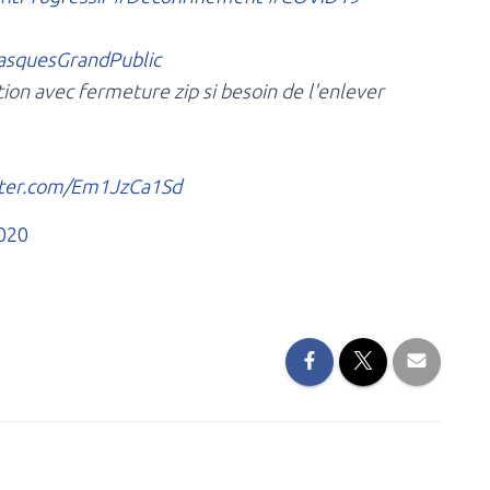
squesGrandPublic
ion avec fermeture zip si besoin de l'enlever
itter.com/Em1JzCa1Sd
020