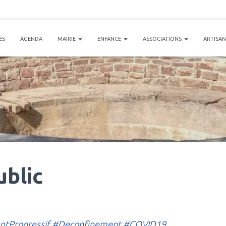
ÉS
AGENDA
MAIRIE
ENFANCE
ASSOCIATIONS
ARTISA
blic
tProgressif
#Deconfinement
#COVID19