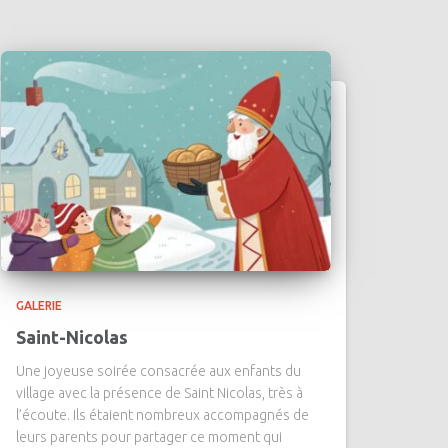
GALERIE
Saint-Nicolas
Une joyeuse soirée consacrée aux enfants du
village avec la présence de Saint Nicolas, très à
l’écoute. Ils étaient nombreux accompagnés de
leurs parents pour partager ce moment qui