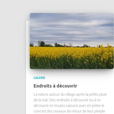
GALERIE
Endroits à découvrir
La nature autour du village après la petite pluie
de la nuit. Des endroits à découvrir ou à re-
découvrir en toutes saisons avec en prime le
concert des oiseaux de retour de leur périple