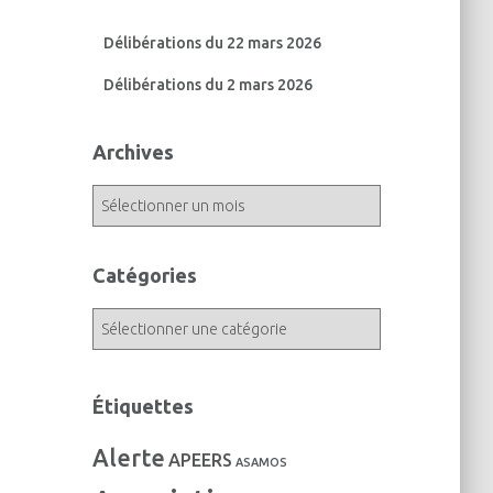
Délibérations du 22 mars 2026
Délibérations du 2 mars 2026
Archives
A
r
c
h
Catégories
i
v
C
e
a
s
t
é
Étiquettes
g
o
Alerte
APEERS
r
ASAMOS
i