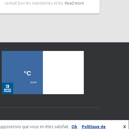
sentait bon les mandarines et les
Read more
 supposerons que vous en êtes satisfait.
Ok
Politique de
X