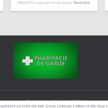
Même l’ES n’a pas été mis au courant
Read more
© Mairie de Saessolsheim 2005-2026
expérience sur notre site web. Si vous continuez à utiliser ce site, nous
Politique de confidentialité