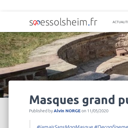
ACTUALIT
Masques grand pu
Published by
Alvin NORGE
on
11/05/2020
#jamaisSansMonMasque
#Deconfinemen