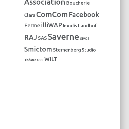
Association
Boucherie
e
s
ComCom
Facebook
Clara
illiWAP
Ferme
Landhof
Imodis
Saverne
RAJ
SAS
SIVOS
Smictom
Sternenberg
Studio
WILT
Théâtre
USS