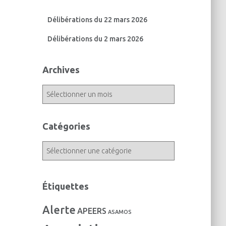
Délibérations du 22 mars 2026
Délibérations du 2 mars 2026
Archives
A
r
c
h
Catégories
i
v
C
e
a
s
t
é
Étiquettes
g
o
Alerte
APEERS
r
ASAMOS
i