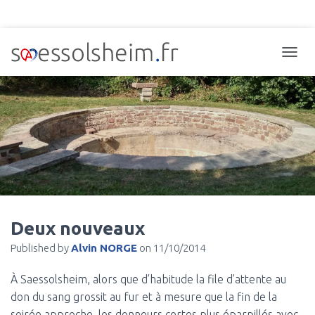
TOGGL
Deux nouveaux
Published by
Alvin NORGE
on
11/10/2014
À Saessolsheim, alors que d’habitude la file d’attente au
don du sang grossit au fur et à mesure que la fin de la
soirée approche, les donneurs certes plus éparpillés avec