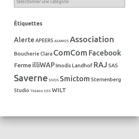
e
a
s
t
é
Étiquettes
g
o
Association
Alerte
r
APEERS
ASAMOS
i
ComCom
Facebook
Boucherie
e
Clara
s
RAJ
illiWAP
Ferme
Landhof
Imodis
SAS
Saverne
Smictom
Sternenberg
SIVOS
WILT
Studio
Théâtre
USS