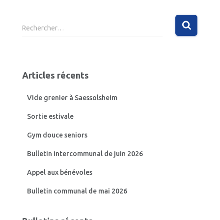
R
Rechercher…
e
c
h
e
Articles récents
r
c
Vide grenier à Saessolsheim
h
e
Sortie estivale
r
Gym douce seniors
:
Bulletin intercommunal de juin 2026
Appel aux bénévoles
Bulletin communal de mai 2026