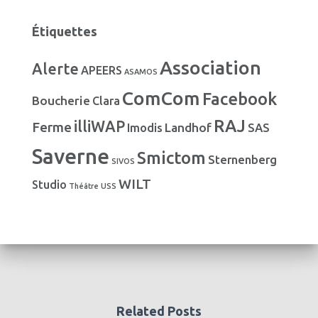
s
t
é
Étiquettes
g
o
Association
Alerte
r
APEERS
ASAMOS
i
ComCom
Facebook
Boucherie
e
Clara
s
RAJ
illiWAP
Ferme
Landhof
Imodis
SAS
Saverne
Smictom
Sternenberg
SIVOS
WILT
Studio
Théâtre
USS
Related Posts