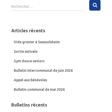
R
Rechercher…
e
c
h
e
Articles récents
r
c
Vide grenier à Saessolsheim
h
e
Sortie estivale
r
Gym douce seniors
:
Bulletin intercommunal de juin 2026
Appel aux bénévoles
Bulletin communal de mai 2026
Bulletins récents