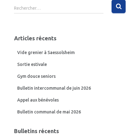
R
Rechercher…
e
c
h
e
Articles récents
r
c
Vide grenier à Saessolsheim
h
e
Sortie estivale
r
Gym douce seniors
:
Bulletin intercommunal de juin 2026
Appel aux bénévoles
Bulletin communal de mai 2026
Bulletins récents