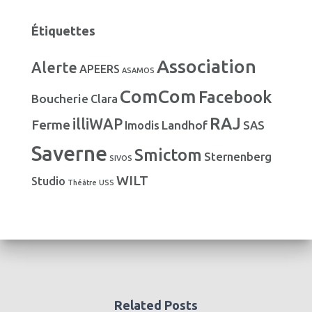
s
t
é
Étiquettes
g
o
Association
Alerte
r
APEERS
ASAMOS
i
ComCom
Facebook
Boucherie
e
Clara
s
RAJ
illiWAP
Ferme
Landhof
Imodis
SAS
Saverne
Smictom
Sternenberg
SIVOS
WILT
Studio
Théâtre
USS
Related Posts