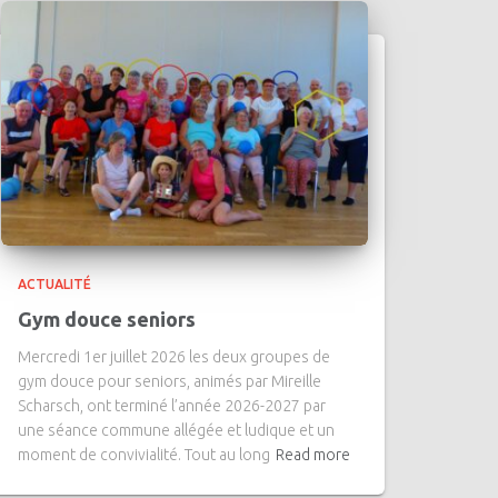
ACTUALITÉ
Gym douce seniors
Mercredi 1er juillet 2026 les deux groupes de
gym douce pour seniors, animés par Mireille
Scharsch, ont terminé l’année 2026-2027 par
une séance commune allégée et ludique et un
moment de convivialité. Tout au long
Read more