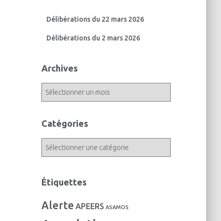
Délibérations du 22 mars 2026
Délibérations du 2 mars 2026
Archives
A
r
c
h
Catégories
i
v
C
e
a
s
t
é
Étiquettes
g
o
Alerte
APEERS
r
ASAMOS
i