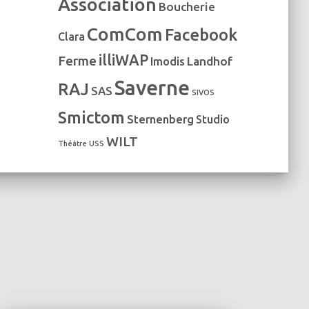
Association
Boucherie
e
s
ComCom
Facebook
Clara
illiWAP
Ferme
Landhof
Imodis
Saverne
RAJ
SAS
SIVOS
Smictom
Sternenberg
Studio
WILT
Théâtre
USS