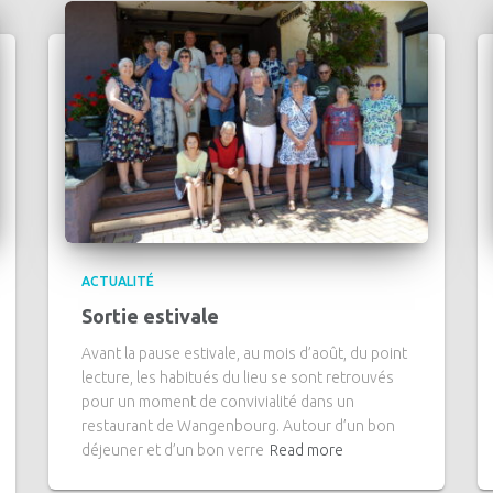
ACTUALITÉ
Sortie estivale
Avant la pause estivale, au mois d’août, du point
lecture, les habitués du lieu se sont retrouvés
pour un moment de convivialité dans un
restaurant de Wangenbourg. Autour d’un bon
déjeuner et d’un bon verre
Read more