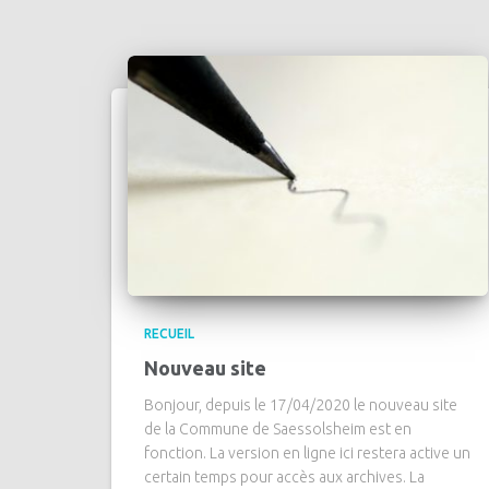
RECUEIL
Nouveau site
Bonjour, depuis le 17/04/2020 le nouveau site
de la Commune de Saessolsheim est en
fonction. La version en ligne ici restera active un
certain temps pour accès aux archives. La