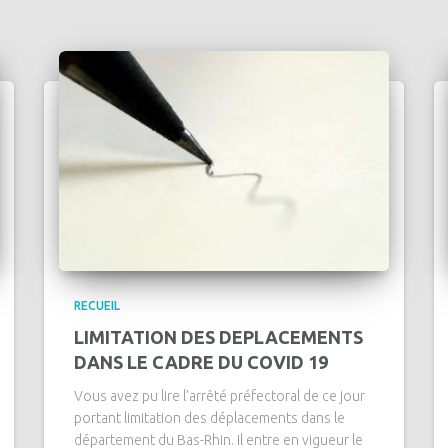
RECUEIL
LIMITATION DES DEPLACEMENTS
DANS LE CADRE DU COVID 19
Vous avez pu lire l’arrêté préfectoral de ce jour
portant limitation des déplacements dans le
département du Bas-Rhin. Il entre en vigueur le