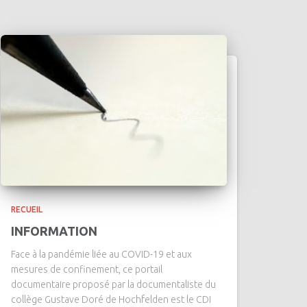
RECUEIL
INFORMATION
Face à la pandémie liée au COVID-19 et aux
mesures de confinement, ce portail
documentaire proposé par la documentaliste du
collège Gustave Doré de Hochfelden est le CDI