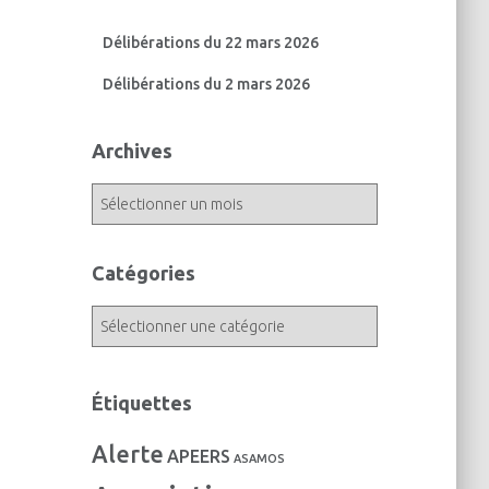
Délibérations du 22 mars 2026
Délibérations du 2 mars 2026
Archives
A
r
c
h
Catégories
i
v
C
e
a
s
t
é
Étiquettes
g
o
Alerte
APEERS
r
ASAMOS
i