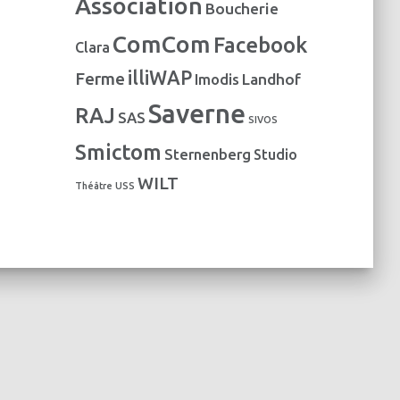
Association
Boucherie
e
s
ComCom
Facebook
Clara
illiWAP
Ferme
Landhof
Imodis
Saverne
RAJ
SAS
SIVOS
Smictom
Sternenberg
Studio
WILT
Théâtre
USS